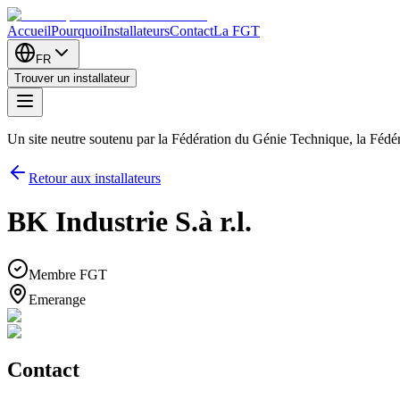
Accueil
Pourquoi
Installateurs
Contact
La FGT
FR
Trouver un installateur
Un site neutre soutenu par la Fédération du Génie Technique, la Féd
Retour aux installateurs
BK Industrie S.à r.l.
Membre FGT
Emerange
Contact