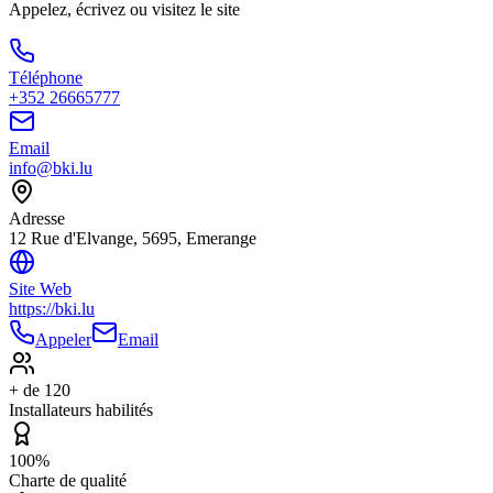
Appelez, écrivez ou visitez le site
Téléphone
+352 26665777
Email
info@bki.lu
Adresse
12 Rue d'Elvange, 5695, Emerange
Site Web
https://bki.lu
Appeler
Email
+ de 120
Installateurs habilités
100%
Charte de qualité