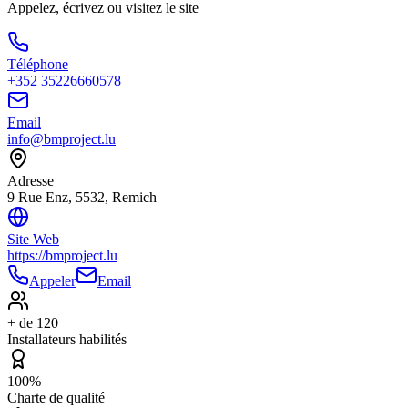
Appelez, écrivez ou visitez le site
Téléphone
+352 35226660578
Email
info@bmproject.lu
Adresse
9 Rue Enz, 5532, Remich
Site Web
https://bmproject.lu
Appeler
Email
+ de 120
Installateurs habilités
100%
Charte de qualité