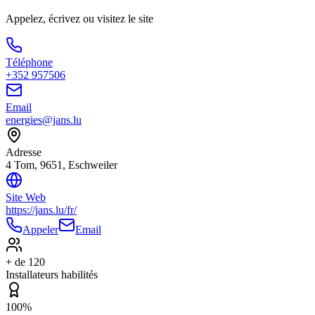
Appelez, écrivez ou visitez le site
Téléphone
+352 957506
Email
energies@jans.lu
Adresse
4 Tom, 9651, Eschweiler
Site Web
https://jans.lu/fr/
Appeler
Email
+ de 120
Installateurs habilités
100%