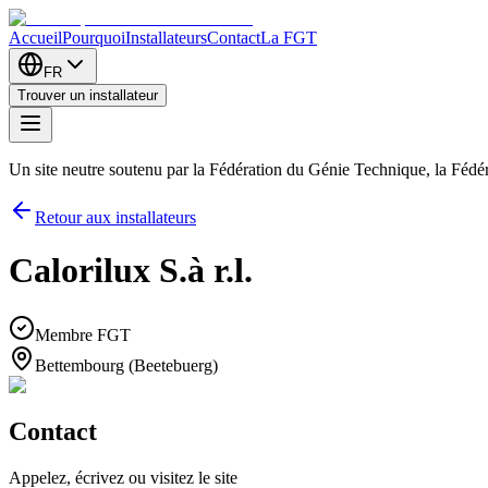
Accueil
Pourquoi
Installateurs
Contact
La FGT
FR
Trouver un installateur
Un site neutre soutenu par la Fédération du Génie Technique, la Féd
Retour aux installateurs
Calorilux S.à r.l.
Membre FGT
Bettembourg (Beetebuerg)
Contact
Appelez, écrivez ou visitez le site