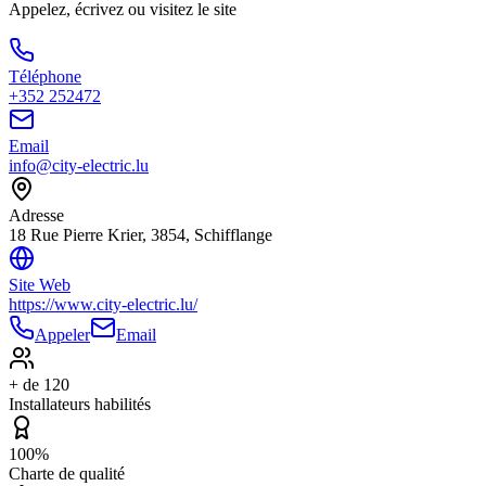
Appelez, écrivez ou visitez le site
Téléphone
+352 252472
Email
info@city-electric.lu
Adresse
18 Rue Pierre Krier, 3854, Schifflange
Site Web
https://www.city-electric.lu/
Appeler
Email
+ de 120
Installateurs habilités
100%
Charte de qualité