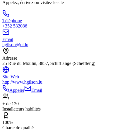
Appelez, écrivez ou visitez le site
Téléphone
+352 532086
Email
hgilson@pt.lu
Adresse
25 Rue du Moulin, 3857, Schifflange (Schëffleng)
Site Web
http://www.hgilson.lu
Appeler
Email
+ de 120
Installateurs habilités
100%
Charte de qualité