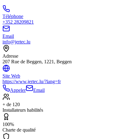
Téléphone
+352 28209821
Email
info@jertec.lu
Adresse
207 Rue de Beggen, 1221, Beggen
Site Web
https://www.jertec.lu/?lang=fr
Appeler
Email
+ de 120
Installateurs habilités
100%
Charte de qualité