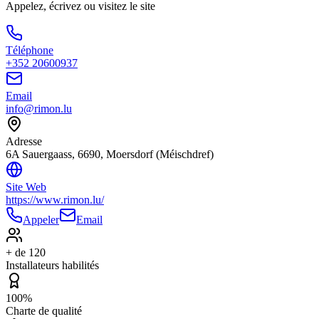
Appelez, écrivez ou visitez le site
Téléphone
+352 20600937
Email
info@rimon.lu
Adresse
6A Sauergaass, 6690, Moersdorf (Méischdref)
Site Web
https://www.rimon.lu/
Appeler
Email
+ de 120
Installateurs habilités
100%
Charte de qualité