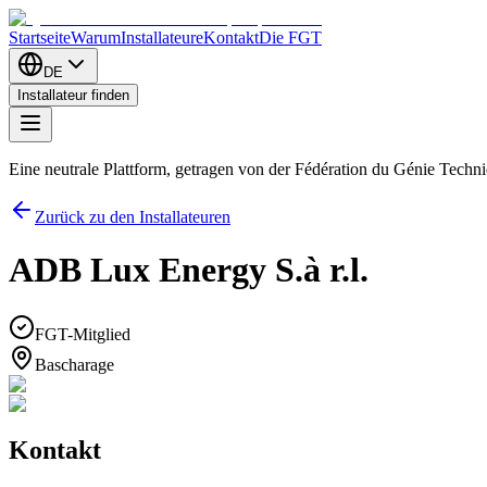
Startseite
Warum
Installateure
Kontakt
Die FGT
DE
Installateur finden
Eine neutrale Plattform, getragen von der Fédération du Génie Tech
Zurück zu den Installateuren
ADB Lux Energy S.à r.l.
FGT-Mitglied
Bascharage
Kontakt