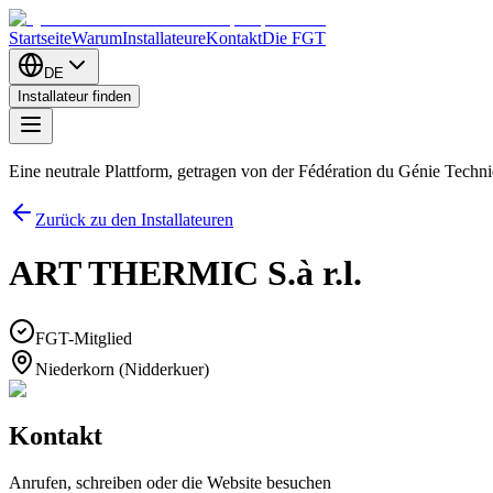
Startseite
Warum
Installateure
Kontakt
Die FGT
DE
Installateur finden
Eine neutrale Plattform, getragen von der Fédération du Génie Tech
Zurück zu den Installateuren
ART THERMIC S.à r.l.
FGT-Mitglied
Niederkorn (Nidderkuer)
Kontakt
Anrufen, schreiben oder die Website besuchen