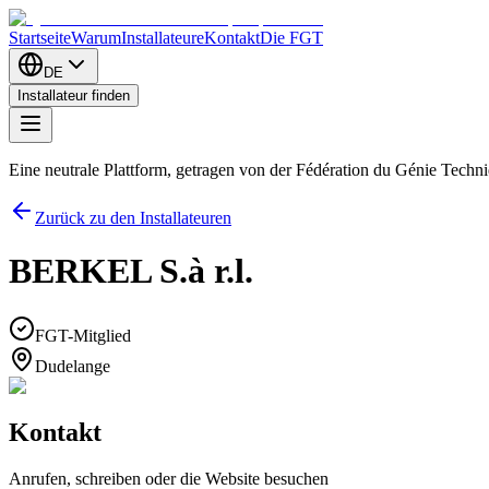
Startseite
Warum
Installateure
Kontakt
Die FGT
DE
Installateur finden
Eine neutrale Plattform, getragen von der Fédération du Génie Tech
Zurück zu den Installateuren
BERKEL S.à r.l.
FGT-Mitglied
Dudelange
Kontakt
Anrufen, schreiben oder die Website besuchen