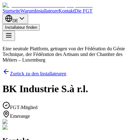
Startseite
Warum
Installateure
Kontakt
Die FGT
DE
Installateur finden
Eine neutrale Plattform, getragen von der Fédération du Génie
Technique, der Fédération des Artisans und der Chambre des
Métiers – Luxemburg
Zurück zu den Installateuren
BK Industrie S.à r.l.
FGT-Mitglied
Emerange