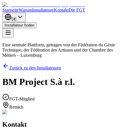
Startseite
Warum
Installateure
Kontakt
Die FGT
DE
Installateur finden
Eine neutrale Plattform, getragen von der Fédération du Génie
Technique, der Fédération des Artisans und der Chambre des
Métiers – Luxemburg
Zurück zu den Installateuren
BM Project S.à r.l.
FGT-Mitglied
Remich
Kontakt