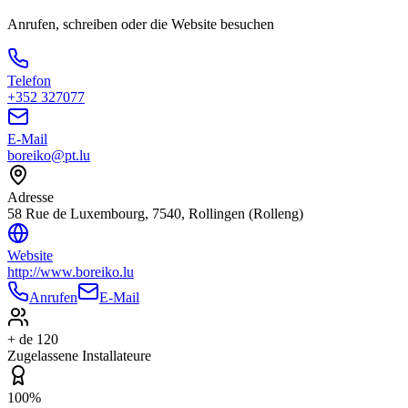
Anrufen, schreiben oder die Website besuchen
Telefon
+352 327077
E-Mail
boreiko@pt.lu
Adresse
58 Rue de Luxembourg, 7540, Rollingen (Rolleng)
Website
http://www.boreiko.lu
Anrufen
E-Mail
+ de 120
Zugelassene Installateure
100%