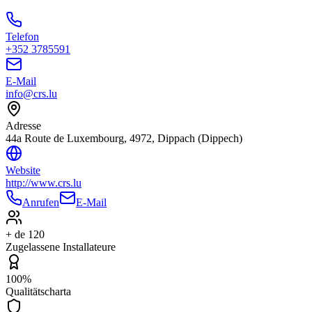
Telefon
+352 3785591
E-Mail
info@crs.lu
Adresse
44a Route de Luxembourg, 4972, Dippach (Dippech)
Website
http://www.crs.lu
Anrufen
E-Mail
+ de 120
Zugelassene Installateure
100%
Qualitätscharta