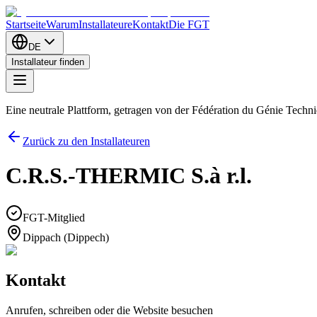
Startseite
Warum
Installateure
Kontakt
Die FGT
DE
Installateur finden
Eine neutrale Plattform, getragen von der Fédération du Génie Tech
Zurück zu den Installateuren
C.R.S.-THERMIC S.à r.l.
FGT-Mitglied
Dippach (Dippech)
Kontakt
Anrufen, schreiben oder die Website besuchen