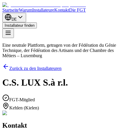
Startseite
Warum
Installateure
Kontakt
Die FGT
DE
Installateur finden
Eine neutrale Plattform, getragen von der Fédération du Génie
Technique, der Fédération des Artisans und der Chambre des
Métiers – Luxemburg
Zurück zu den Installateuren
C.S. LUX S.à r.l.
FGT-Mitglied
Kehlen (Kielen)
Kontakt