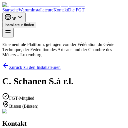
Startseite
Warum
Installateure
Kontakt
Die FGT
DE
Installateur finden
Eine neutrale Plattform, getragen von der Fédération du Génie
Technique, der Fédération des Artisans und der Chambre des
Métiers – Luxemburg
Zurück zu den Installateuren
C. Schanen S.à r.l.
FGT-Mitglied
Bissen (Biissen)
Kontakt