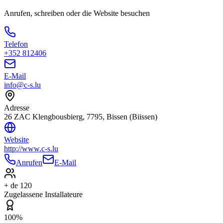
Anrufen, schreiben oder die Website besuchen
Telefon
+352 812406
E-Mail
info@c-s.lu
Adresse
26 ZAC Klengbousbierg, 7795, Bissen (Biissen)
Website
http://www.c-s.lu
Anrufen
E-Mail
+ de 120
Zugelassene Installateure
100%