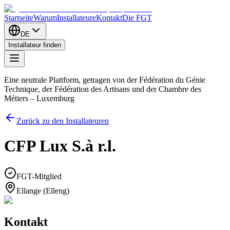
Startseite
Warum
Installateure
Kontakt
Die FGT
DE
Installateur finden
Eine neutrale Plattform, getragen von der Fédération du Génie
Technique, der Fédération des Artisans und der Chambre des
Métiers – Luxemburg
Zurück zu den Installateuren
CFP Lux S.à r.l.
FGT-Mitglied
Ellange (Elleng)
Kontakt