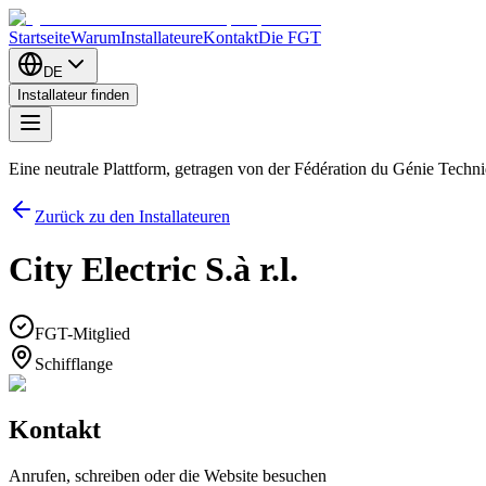
Startseite
Warum
Installateure
Kontakt
Die FGT
DE
Installateur finden
Eine neutrale Plattform, getragen von der Fédération du Génie Tech
Zurück zu den Installateuren
City Electric S.à r.l.
FGT-Mitglied
Schifflange
Kontakt
Anrufen, schreiben oder die Website besuchen