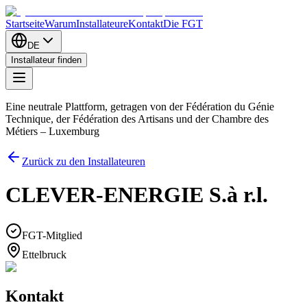
Startseite
Warum
Installateure
Kontakt
Die FGT
DE
Installateur finden
Eine neutrale Plattform, getragen von der Fédération du Génie
Technique, der Fédération des Artisans und der Chambre des
Métiers – Luxemburg
Zurück zu den Installateuren
CLEVER-ENERGIE S.à r.l.
FGT-Mitglied
Ettelbruck
Kontakt