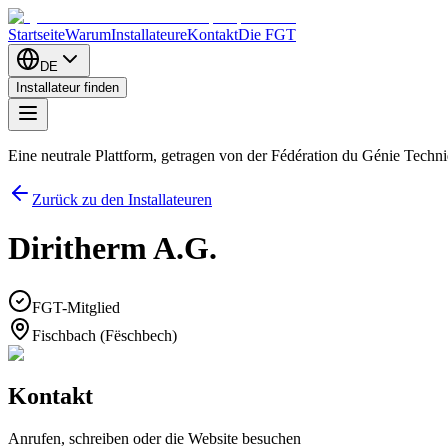
Startseite
Warum
Installateure
Kontakt
Die FGT
DE
Installateur finden
Eine neutrale Plattform, getragen von der Fédération du Génie Tech
Zurück zu den Installateuren
Diritherm A.G.
FGT-Mitglied
Fischbach (Fëschbech)
Kontakt
Anrufen, schreiben oder die Website besuchen