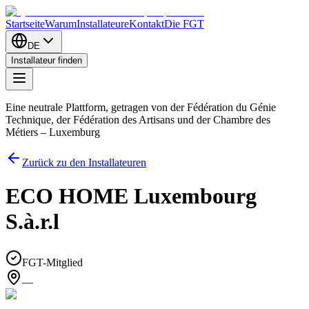
Startseite
Warum
Installateure
Kontakt
Die FGT
DE
Installateur finden
Eine neutrale Plattform, getragen von der Fédération du Génie
Technique, der Fédération des Artisans und der Chambre des
Métiers – Luxemburg
Zurück zu den Installateuren
ECO HOME Luxembourg
S.à.r.l
FGT-Mitglied
—