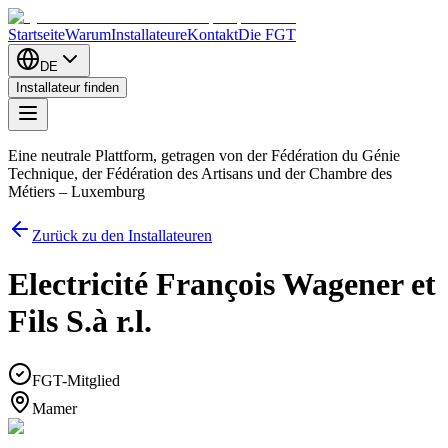
Startseite
Warum
Installateure
Kontakt
Die FGT
DE
Installateur finden
Eine neutrale Plattform, getragen von der Fédération du Génie
Technique, der Fédération des Artisans und der Chambre des
Métiers – Luxemburg
Zurück zu den Installateuren
Electricité François Wagener et
Fils S.à r.l.
FGT-Mitglied
Mamer