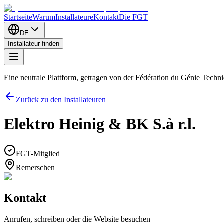
Startseite
Warum
Installateure
Kontakt
Die FGT
DE
Installateur finden
Eine neutrale Plattform, getragen von der Fédération du Génie Tech
Zurück zu den Installateuren
Elektro Heinig & BK S.à r.l.
FGT-Mitglied
Remerschen
Kontakt
Anrufen, schreiben oder die Website besuchen