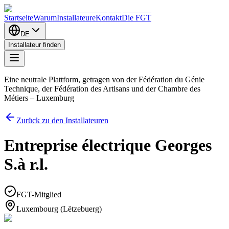
Startseite
Warum
Installateure
Kontakt
Die FGT
DE
Installateur finden
Eine neutrale Plattform, getragen von der Fédération du Génie
Technique, der Fédération des Artisans und der Chambre des
Métiers – Luxemburg
Zurück zu den Installateuren
Entreprise électrique Georges
S.à r.l.
FGT-Mitglied
Luxembourg (Lëtzebuerg)