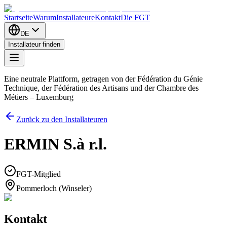
Startseite
Warum
Installateure
Kontakt
Die FGT
DE
Installateur finden
Eine neutrale Plattform, getragen von der Fédération du Génie
Technique, der Fédération des Artisans und der Chambre des
Métiers – Luxemburg
Zurück zu den Installateuren
ERMIN S.à r.l.
FGT-Mitglied
Pommerloch (Winseler)
Kontakt