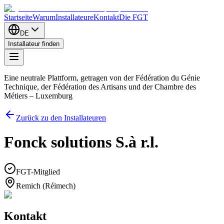
Startseite
Warum
Installateure
Kontakt
Die FGT
DE
Installateur finden
Eine neutrale Plattform, getragen von der Fédération du Génie
Technique, der Fédération des Artisans und der Chambre des
Métiers – Luxemburg
Zurück zu den Installateuren
Fonck solutions S.à r.l.
FGT-Mitglied
Remich (Réimech)
Kontakt