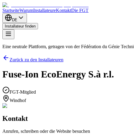
Startseite
Warum
Installateure
Kontakt
Die FGT
DE
Installateur finden
Eine neutrale Plattform, getragen von der Fédération du Génie Tech
Zurück zu den Installateuren
Fuse-Ion EcoEnergy S.à r.l.
FGT-Mitglied
Windhof
Kontakt
Anrufen, schreiben oder die Website besuchen