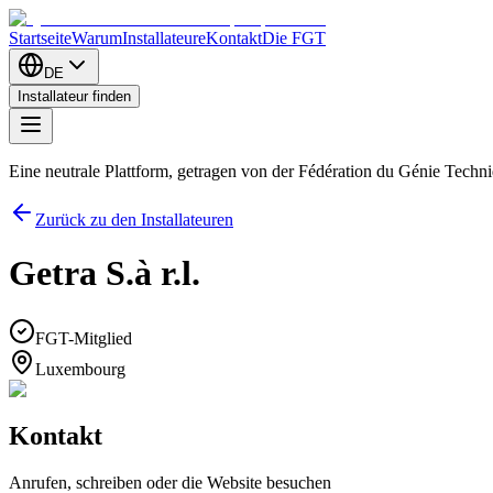
Startseite
Warum
Installateure
Kontakt
Die FGT
DE
Installateur finden
Eine neutrale Plattform, getragen von der Fédération du Génie Tech
Zurück zu den Installateuren
Getra S.à r.l.
FGT-Mitglied
Luxembourg
Kontakt
Anrufen, schreiben oder die Website besuchen