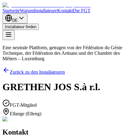
Startseite
Warum
Installateure
Kontakt
Die FGT
DE
Installateur finden
Eine neutrale Plattform, getragen von der Fédération du Génie
Technique, der Fédération des Artisans und der Chambre des
Métiers – Luxemburg
Zurück zu den Installateuren
GRETHEN JOS S.à r.l.
FGT-Mitglied
Ellange (Elleng)
Kontakt