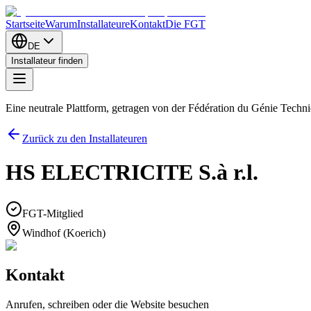
Startseite
Warum
Installateure
Kontakt
Die FGT
DE
Installateur finden
Eine neutrale Plattform, getragen von der Fédération du Génie Tech
Zurück zu den Installateuren
HS ELECTRICITE S.à r.l.
FGT-Mitglied
Windhof (Koerich)
Kontakt
Anrufen, schreiben oder die Website besuchen