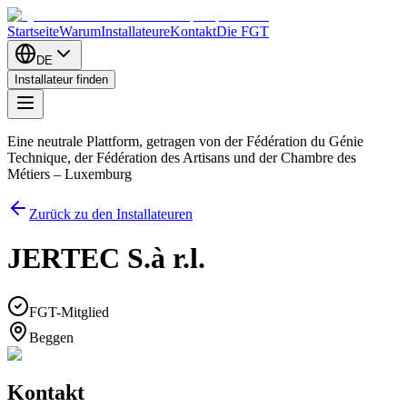
Startseite
Warum
Installateure
Kontakt
Die FGT
DE
Installateur finden
Eine neutrale Plattform, getragen von der Fédération du Génie
Technique, der Fédération des Artisans und der Chambre des
Métiers – Luxemburg
Zurück zu den Installateuren
JERTEC S.à r.l.
FGT-Mitglied
Beggen
Kontakt