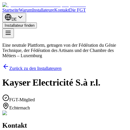
Startseite
Warum
Installateure
Kontakt
Die FGT
DE
Installateur finden
Eine neutrale Plattform, getragen von der Fédération du Génie
Technique, der Fédération des Artisans und der Chambre des
Métiers – Luxemburg
Zurück zu den Installateuren
Kayser Electricité S.à r.l.
FGT-Mitglied
Echternach
Kontakt