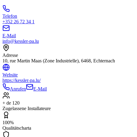
Telefon
+352 26 72 34 1
E-Mail
info@kessler-pa.lu
Adresse
10, rue Martin Maas (Zone Industrielle), 6468, Echternach
Website
https://kessler-pa.lu/
Anrufen
E-Mail
+ de 120
Zugelassene Installateure
100%
Qualitätscharta