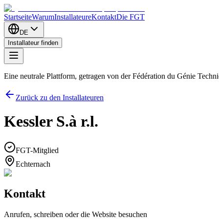
Startseite
Warum
Installateure
Kontakt
Die FGT
DE
Installateur finden
Eine neutrale Plattform, getragen von der Fédération du Génie Tech
Zurück zu den Installateuren
Kessler S.à r.l.
FGT-Mitglied
Echternach
Kontakt
Anrufen, schreiben oder die Website besuchen