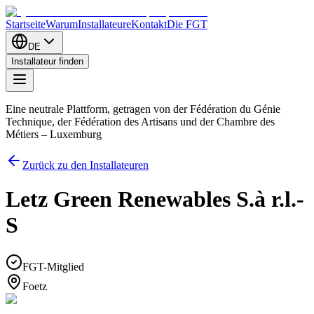
Startseite
Warum
Installateure
Kontakt
Die FGT
DE
Installateur finden
Eine neutrale Plattform, getragen von der Fédération du Génie
Technique, der Fédération des Artisans und der Chambre des
Métiers – Luxemburg
Zurück zu den Installateuren
Letz Green Renewables S.à r.l.-
S
FGT-Mitglied
Foetz