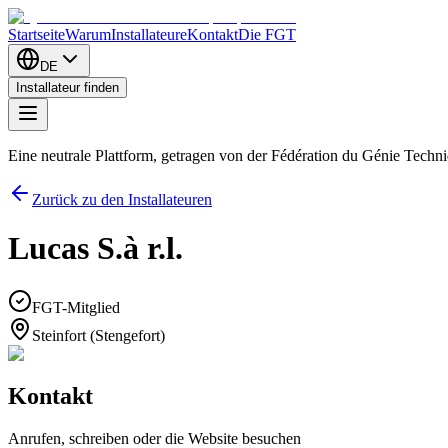
Startseite
Warum
Installateure
Kontakt
Die FGT
DE
Installateur finden
Eine neutrale Plattform, getragen von der Fédération du Génie Tech
Zurück zu den Installateuren
Lucas S.à r.l.
FGT-Mitglied
Steinfort (Stengefort)
Kontakt
Anrufen, schreiben oder die Website besuchen