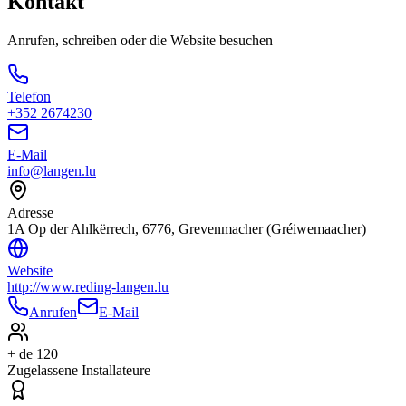
Kontakt
Anrufen, schreiben oder die Website besuchen
Telefon
+352 2674230
E-Mail
info@langen.lu
Adresse
1A Op der Ahlkërrech, 6776, Grevenmacher (Gréiwemaacher)
Website
http://www.reding-langen.lu
Anrufen
E-Mail
+ de 120
Zugelassene Installateure