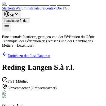
Startseite
Warum
Installateure
Kontakt
Die FGT
DE
Installateur finden
Eine neutrale Plattform, getragen von der Fédération du Génie
Technique, der Fédération des Artisans und der Chambre des
Métiers – Luxemburg
Zurück zu den Installateuren
Reding-Langen S.à r.l.
FGT-Mitglied
Grevenmacher (Gréiwemaacher)