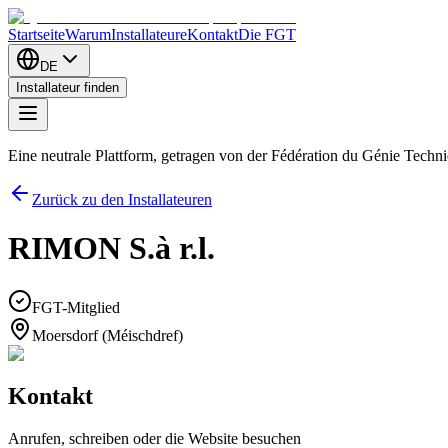
Startseite
Warum
Installateure
Kontakt
Die FGT
DE
Installateur finden
Eine neutrale Plattform, getragen von der Fédération du Génie Tech
Zurück zu den Installateuren
RIMON S.à r.l.
FGT-Mitglied
Moersdorf (Méischdref)
Kontakt
Anrufen, schreiben oder die Website besuchen