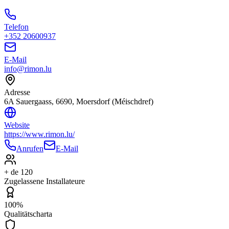
Telefon
+352 20600937
E-Mail
info@rimon.lu
Adresse
6A Sauergaass, 6690, Moersdorf (Méischdref)
Website
https://www.rimon.lu/
Anrufen
E-Mail
+ de 120
Zugelassene Installateure
100%
Qualitätscharta