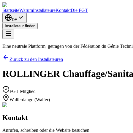
Startseite
Warum
Installateure
Kontakt
Die FGT
DE
Installateur finden
Eine neutrale Plattform, getragen von der Fédération du Génie Tech
Zurück zu den Installateuren
ROLLINGER Chauffage/Sanitai
FGT-Mitglied
Walferdange (Walfer)
Kontakt
Anrufen, schreiben oder die Website besuchen