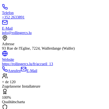
Telefon
+352 2633891
E-Mail
info@rollingercs.lu
Adresse
93 Rue de l'Eglise, 7224, Walferdange (Walfer)
Website
https://rollingercs.lu/fr/accueil_13
Anrufen
E-Mail
+ de 120
Zugelassene Installateure
100%
Qualitätscharta