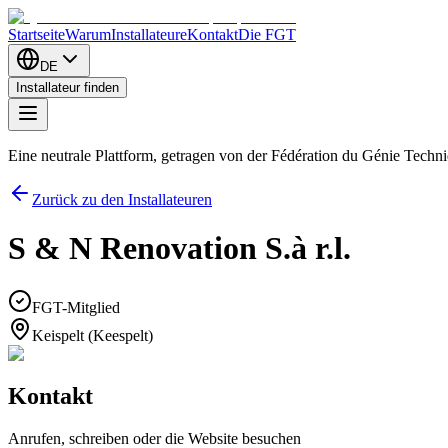
Startseite
Warum
Installateure
Kontakt
Die FGT
DE
Installateur finden
Eine neutrale Plattform, getragen von der Fédération du Génie Tech
Zurück zu den Installateuren
S & N Renovation S.à r.l.
FGT-Mitglied
Keispelt (Keespelt)
Kontakt
Anrufen, schreiben oder die Website besuchen