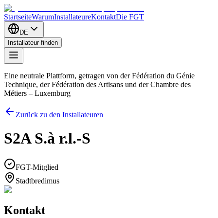
Startseite
Warum
Installateure
Kontakt
Die FGT
DE
Installateur finden
Eine neutrale Plattform, getragen von der Fédération du Génie
Technique, der Fédération des Artisans und der Chambre des
Métiers – Luxemburg
Zurück zu den Installateuren
S2A S.à r.l.-S
FGT-Mitglied
Stadtbredimus
Kontakt