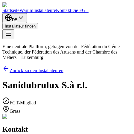
Startseite
Warum
Installateure
Kontakt
Die FGT
DE
Installateur finden
Eine neutrale Plattform, getragen von der Fédération du Génie
Technique, der Fédération des Artisans und der Chambre des
Métiers – Luxemburg
Zurück zu den Installateuren
Sanidubrulux S.à r.l.
FGT-Mitglied
Grass
Kontakt