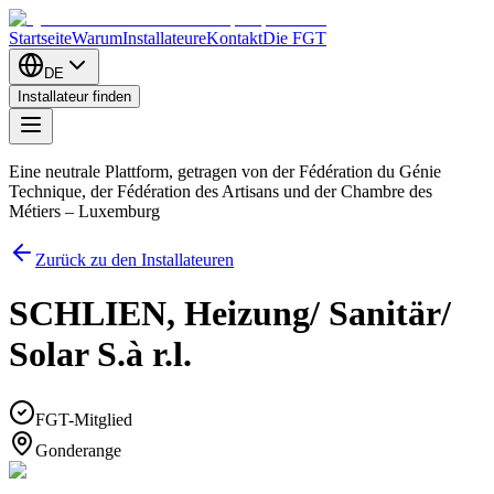
Startseite
Warum
Installateure
Kontakt
Die FGT
DE
Installateur finden
Eine neutrale Plattform, getragen von der Fédération du Génie
Technique, der Fédération des Artisans und der Chambre des
Métiers – Luxemburg
Zurück zu den Installateuren
SCHLIEN, Heizung/ Sanitär/
Solar S.à r.l.
FGT-Mitglied
Gonderange