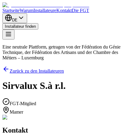
Startseite
Warum
Installateure
Kontakt
Die FGT
DE
Installateur finden
Eine neutrale Plattform, getragen von der Fédération du Génie
Technique, der Fédération des Artisans und der Chambre des
Métiers – Luxemburg
Zurück zu den Installateuren
Sirvalux S.à r.l.
FGT-Mitglied
Mamer
Kontakt