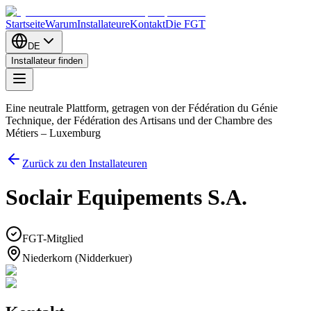
Startseite
Warum
Installateure
Kontakt
Die FGT
DE
Installateur finden
Eine neutrale Plattform, getragen von der Fédération du Génie
Technique, der Fédération des Artisans und der Chambre des
Métiers – Luxemburg
Zurück zu den Installateuren
Soclair Equipements S.A.
FGT-Mitglied
Niederkorn (Nidderkuer)