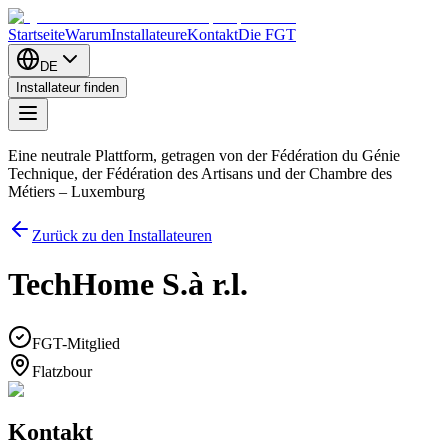
Startseite
Warum
Installateure
Kontakt
Die FGT
DE
Installateur finden
Eine neutrale Plattform, getragen von der Fédération du Génie
Technique, der Fédération des Artisans und der Chambre des
Métiers – Luxemburg
Zurück zu den Installateuren
TechHome S.à r.l.
FGT-Mitglied
Flatzbour
Kontakt