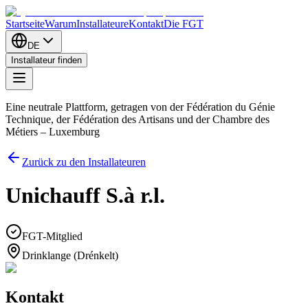
Startseite
Warum
Installateure
Kontakt
Die FGT
DE
Installateur finden
Eine neutrale Plattform, getragen von der Fédération du Génie
Technique, der Fédération des Artisans und der Chambre des
Métiers – Luxemburg
Zurück zu den Installateuren
Unichauff S.à r.l.
FGT-Mitglied
Drinklange (Drénkelt)
Kontakt