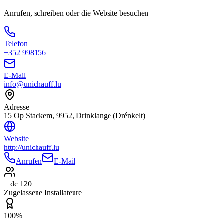
Anrufen, schreiben oder die Website besuchen
Telefon
+352 998156
E-Mail
info@unichauff.lu
Adresse
15 Op Stackem, 9952, Drinklange (Drénkelt)
Website
http://unichauff.lu
Anrufen
E-Mail
+ de 120
Zugelassene Installateure
100%