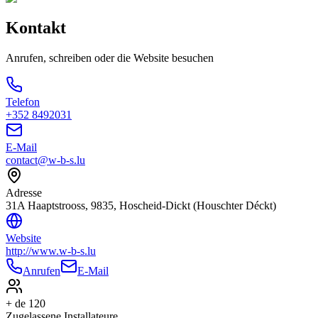
Kontakt
Anrufen, schreiben oder die Website besuchen
Telefon
+352 8492031
E-Mail
contact@w-b-s.lu
Adresse
31A Haaptstrooss, 9835, Hoscheid-Dickt (Houschter Déckt)
Website
http://www.w-b-s.lu
Anrufen
E-Mail
+ de 120
Zugelassene Installateure