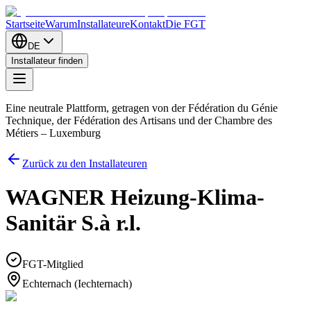
Startseite
Warum
Installateure
Kontakt
Die FGT
DE
Installateur finden
Eine neutrale Plattform, getragen von der Fédération du Génie
Technique, der Fédération des Artisans und der Chambre des
Métiers – Luxemburg
Zurück zu den Installateuren
WAGNER Heizung-Klima-
Sanitär S.à r.l.
FGT-Mitglied
Echternach (Iechternach)