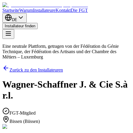
Startseite
Warum
Installateure
Kontakt
Die FGT
DE
Installateur finden
Eine neutrale Plattform, getragen von der Fédération du Génie
Technique, der Fédération des Artisans und der Chambre des
Métiers – Luxemburg
Zurück zu den Installateuren
Wagner-Schaffner J. & Cie S.à
r.l.
FGT-Mitglied
Bissen (Biissen)